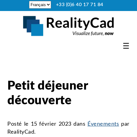
+33 (0)6 40 17 71 84
☰
Petit déjeuner
découverte
Posté le
15 février 2023
dans
Évenements
par
RealityCad
.