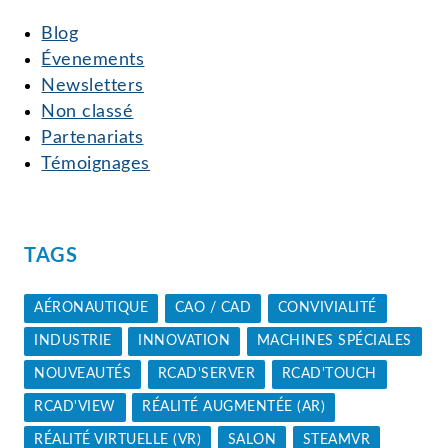
Blog
Évenements
Newsletters
Non classé
Partenariats
Témoignages
TAGS
AÉRONAUTIQUE
CAO / CAD
CONVIVIALITÉ
INDUSTRIE
INNOVATION
MACHINES SPÉCIALES
NOUVEAUTÉS
RCAD'SERVER
RCAD'TOUCH
RCAD'VIEW
RÉALITÉ AUGMENTÉE (AR)
RÉALITÉ VIRTUELLE (VR)
SALON
STEAMVR