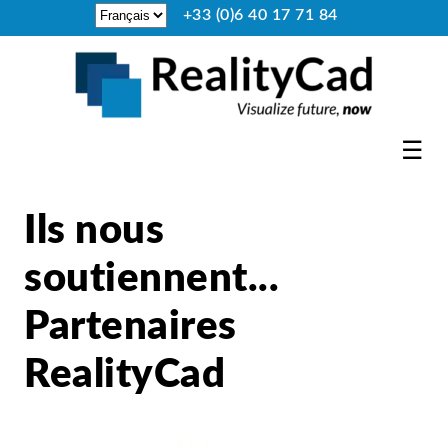
+33 (0)6 40 17 71 84
☰
Ils nous
soutiennent...
Partenaires
RealityCad