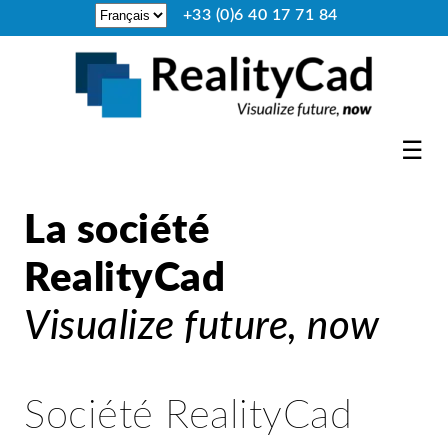
+33 (0)6 40 17 71 84
☰
La société
RealityCad
Visualize future, now
Société RealityCad