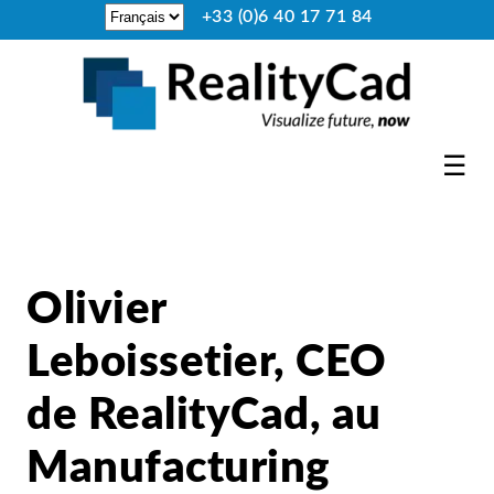
+33 (0)6 40 17 71 84
☰
Olivier
Leboissetier, CEO
de RealityCad, au
Manufacturing