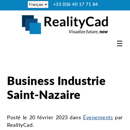
+33 (0)6 40 17 71 84
☰
Business Industrie
Saint-Nazaire
Posté le
20 février 2023
dans
Évenements
par
RealityCad
.